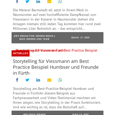
Die Meierei Barmstedt eG setzt in ihrem Werk in
Neumünster auf zwei hocheffiziente Dampfkessel von
Viessmann In der Käserei in Neumünster stehen die
Anlagen niemals still: Jeden Tag kommen hier rund zwei
Millionen Liter Rohmilch an – das entspricht...
BY
REDAKTION JENSEN MEDIA |
AUG. 17, 2020
INGO JENSEN UND TEAM
AKTUELLES
Storytelling für Viessmann am Best
Practice Beispiel Humbser und Freunde
in Fürth
Storytelling am Best-Practice-Beispiel Humbser und
Freunde in FürthAn diesem Beispiel aus
Fachpressearbeit und Video-Testimonial möchten wir
Ihnen zeigen, wie Storytelling in der Praxis funktioniert.
Und wie wichtig es ist, dass die Botschaft auf...
BY
INGO JENSEN
JULI 8, 2020