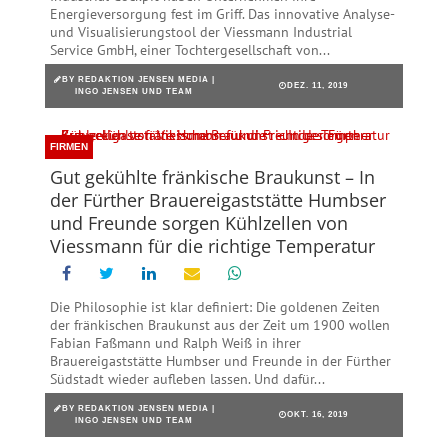
Energieversorgung fest im Griff. Das innovative Analyse-
und Visualisierungstool der Viessmann Industrial
Service GmbH, einer Tochtergesellschaft von...
BY
REDAKTION JENSEN MEDIA |
DEZ. 11, 2019
INGO JENSEN UND TEAM
FIRMEN
Gut gekühlte fränkische Braukunst – In
der Fürther Brauereigaststätte Humbser
und Freunde sorgen Kühlzellen von
Viessmann für die richtige Temperatur
Die Philosophie ist klar definiert: Die goldenen Zeiten
der fränkischen Braukunst aus der Zeit um 1900 wollen
Fabian Faßmann und Ralph Weiß in ihrer
Brauereigaststätte Humbser und Freunde in der Fürther
Südstadt wieder aufleben lassen. Und dafür...
BY
REDAKTION JENSEN MEDIA |
OKT. 16, 2019
INGO JENSEN UND TEAM