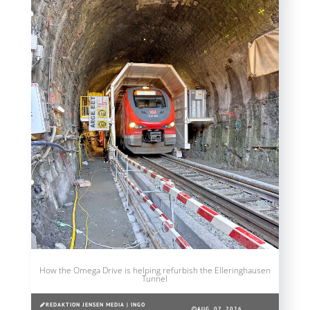
How the Omega Drive is helping refurbish the Elleringhausen
Tunnel
REDAKTION JENSEN MEDIA | INGO
AUG. 07, 2026