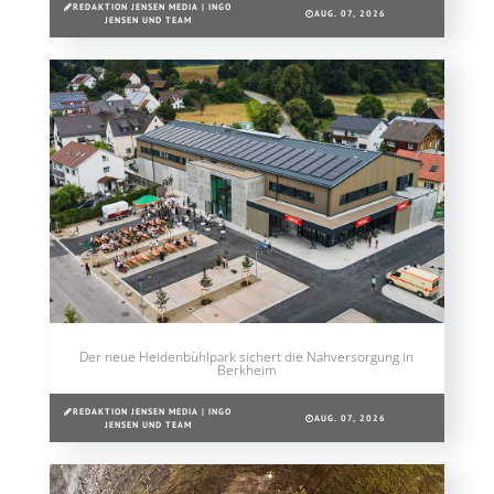
REDAKTION JENSEN MEDIA | INGO
AUG. 07, 2026
JENSEN UND TEAM
Der neue Heidenbühlpark sichert die Nahversorgung in
Berkheim
REDAKTION JENSEN MEDIA | INGO
AUG. 07, 2026
JENSEN UND TEAM