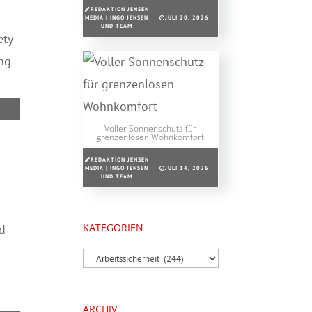
REDAKTION JENSEN
MEDIA | INGO JENSEN
JULI 20, 2026
UND TEAM
ety
ng
Voller Sonnenschutz für
grenzenlosen Wohnkomfort
REDAKTION JENSEN
MEDIA | INGO JENSEN
JULI 14, 2026
UND TEAM
KATEGORIEN
d
Kategorien
ARCHIV