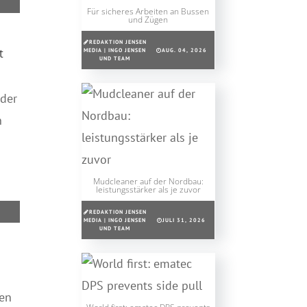
Für sicheres Arbeiten an Bussen
und Zügen
REDAKTION JENSEN
t
MEDIA | INGO JENSEN
AUG. 04, 2026
UND TEAM
der
n
Mudcleaner auf der Nordbau:
leistungsstärker als je zuvor
REDAKTION JENSEN
MEDIA | INGO JENSEN
JULI 31, 2026
UND TEAM
en