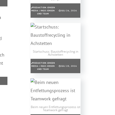
REDAKTION JENSEN
MEDIA | INGO JENSEN
JULI 26, 2026
UND TEAM
n
d
Startschuss: Baustoffrecycling in
ich
Achstetten
ht
REDAKTION JENSEN
MEDIA | INGO JENSEN
JULI 20, 2026
UND TEAM
Beim neuen Entfettungsprozess ist
Teamwork gefragt