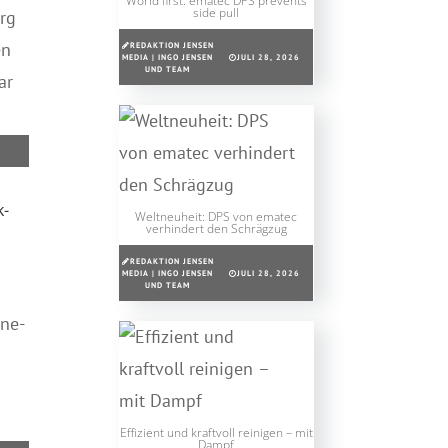
World first: ematec DPS prevents
side pull
rg
en
REDAKTION JENSEN
MEDIA | INGO JENSEN
JULI 28, 2026
UND TEAM
ar
k-
Weltneuheit: DPS von ematec
verhindert den Schrägzug
REDAKTION JENSEN
MEDIA | INGO JENSEN
JULI 28, 2026
UND TEAM
ine-
Effizient und kraftvoll reinigen – mit
Dampf