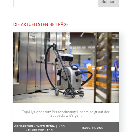
DIE AKTUELLSTEN BEITRÄGE
Top-Hygiene trotz Personalmangel: beam zeigt auf der
Südback, wie’s geht
REDAKTION JENSEN MEDIA | INGO
AUG. 07, 2026
JENSEN UND TEAM