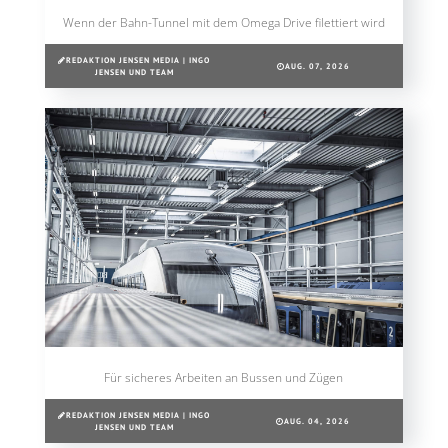
Wenn der Bahn-Tunnel mit dem Omega Drive filettiert wird
REDAKTION JENSEN MEDIA | INGO
AUG. 07, 2026
JENSEN UND TEAM
Für sicheres Arbeiten an Bussen und Zügen
REDAKTION JENSEN MEDIA | INGO
AUG. 04, 2026
JENSEN UND TEAM