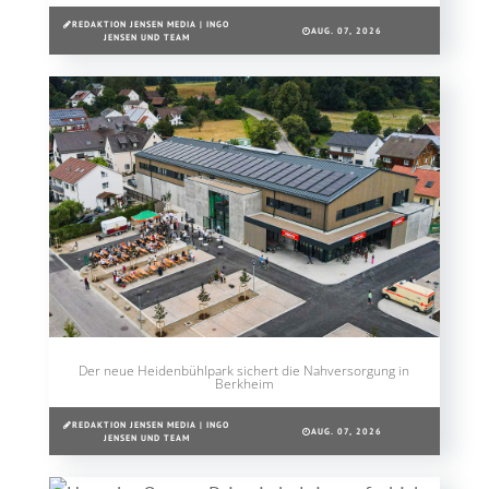
REDAKTION JENSEN MEDIA | INGO
AUG. 07, 2026
JENSEN UND TEAM
Der neue Heidenbühlpark sichert die Nahversorgung in
Berkheim
REDAKTION JENSEN MEDIA | INGO
AUG. 07, 2026
JENSEN UND TEAM