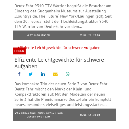
Deutz-Fahr 9340 TTV Warrior begrüßt die Besucher am
Eingang des Guggenheim Museums zur Ausstellung
„Countryside, The Future“ New York/Lauingen (sdf). Seit
dem 20. Februar steht der Hochleistungstraktor 9340
TTV Warrior von Deutz-Fahr vor dem...
BY
INGO JENSEN
JULI 22, 2020
FIRMEN
Effiziente Leichtgewichte für schwere
Aufgaben
Das kompakte Trio der neuen Serie 3 von Deutz-Fahr
Deutz-Fahr mischt den Markt der Klein- und
Kompakttraktoren auf: Mit den Modellen der neuen
Serie 3 hat die Premiummarke Deutz-Fahr ein komplett
neues, besonders vielseitiges und leistungsstarkes...
BY
REDAKTION JENSEN MEDIA | INGO
JULI 15, 2020
JENSEN UND TEAM