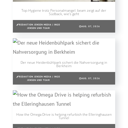
Top-Hygiene trotz Personalmangel: beam zeigt auf der
Südback, wie’s geht
REDAKTION JENSEN MEDIA | INGO
AUG. 07, 2026
JENSEN UND TEAM
Der neue Heidenbühlpark sichert die Nahversorgung in
Berkheim
REDAKTION JENSEN MEDIA | INGO
AUG. 07, 2026
JENSEN UND TEAM
How the Omega Drive is helping refurbish the Elleringhausen
Tunnel