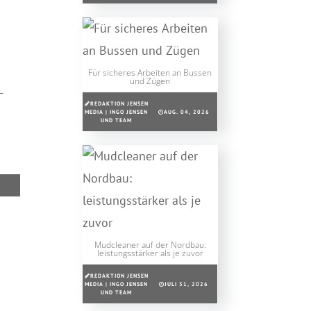
Für sicheres Arbeiten an Bussen
und Zügen
-
REDAKTION JENSEN
MEDIA | INGO JENSEN
AUG. 04, 2026
UND TEAM
Mudcleaner auf der Nordbau:
leistungsstärker als je zuvor
REDAKTION JENSEN
MEDIA | INGO JENSEN
JULI 31, 2026
UND TEAM