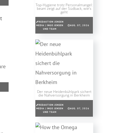
Top-Hygiene trotz Personalmangel:
beam zeigt auf der Südback, wie’s
geht
t
REDAKTION JENSEN
MEDIA | INGO JENSEN
AUG. 07, 2026
UND TEAM
are
Der neue Heidenbühlpark sichert
die Nahversorgung in Berkheim
REDAKTION JENSEN
MEDIA | INGO JENSEN
AUG. 07, 2026
UND TEAM