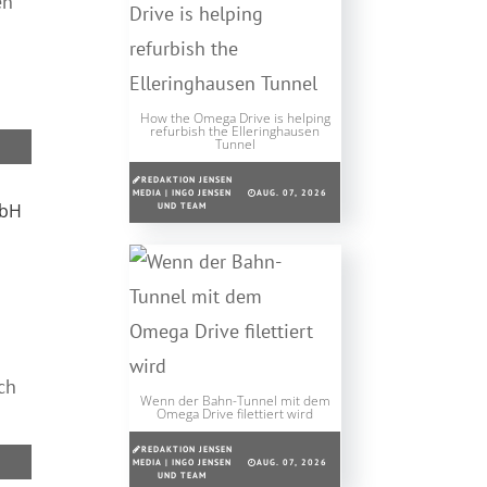
en
How the Omega Drive is helping
refurbish the Elleringhausen
Tunnel
REDAKTION JENSEN
MEDIA | INGO JENSEN
AUG. 07, 2026
mbH
UND TEAM
ch
Wenn der Bahn-Tunnel mit dem
Omega Drive filettiert wird
REDAKTION JENSEN
MEDIA | INGO JENSEN
AUG. 07, 2026
UND TEAM