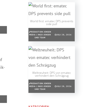
World first: ematec DPS prevents
side pull
REDAKTION JENSEN
MEDIA | INGO JENSEN
JULI 28, 2026
UND TEAM
uf
ik-
Weltneuheit: DPS von ematec
verhindert den Schrägzug
REDAKTION JENSEN
MEDIA | INGO JENSEN
JULI 28, 2026
UND TEAM
KATEGORIEN