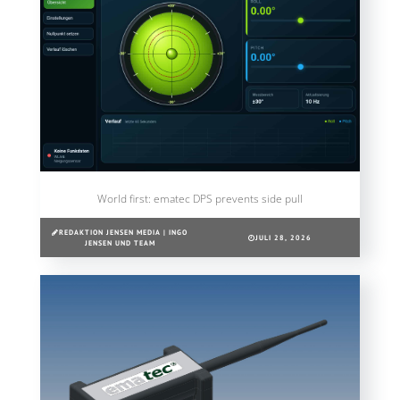
World first: ematec DPS prevents side pull
REDAKTION JENSEN MEDIA | INGO
JULI 28, 2026
JENSEN UND TEAM