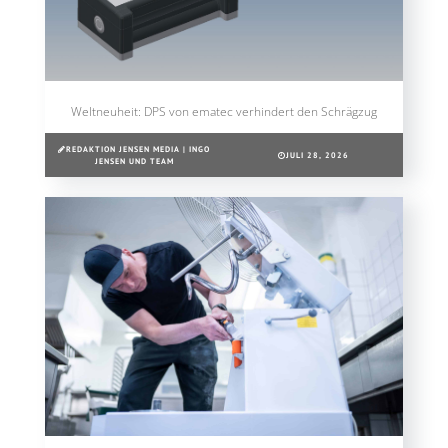
Weltneuheit: DPS von ematec verhindert den Schrägzug
REDAKTION JENSEN MEDIA | INGO
JULI 28, 2026
JENSEN UND TEAM