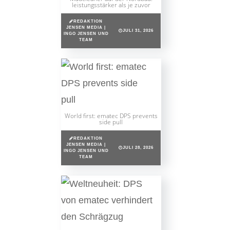
leistungsstärker als je zuvor
REDAKTION
JENSEN MEDIA |
JULI 31, 2026
INGO JENSEN UND
TEAM
World first: ematec DPS prevents
side pull
REDAKTION
JENSEN MEDIA |
JULI 28, 2026
INGO JENSEN UND
TEAM