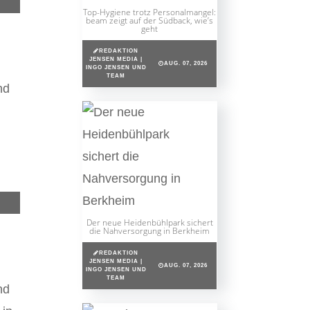
Top-Hygiene trotz Personalmangel:
beam zeigt auf der Südback, wie’s
geht
REDAKTION
JENSEN MEDIA |
AUG. 07, 2026
INGO JENSEN UND
TEAM
nd
Der neue Heidenbühlpark sichert
die Nahversorgung in Berkheim
REDAKTION
JENSEN MEDIA |
AUG. 07, 2026
INGO JENSEN UND
TEAM
nd