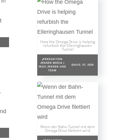
 in
t
How the Omega Drive is helping
refurbish the Elleringhausen
Tunnel
REDAKTION
JENSEN MEDIA |
AUG. 07, 2026
INGO JENSEN UND
TEAM
.
und
Wenn der Bahn-Tunnel mit dem
Omega Drive filettiert wird