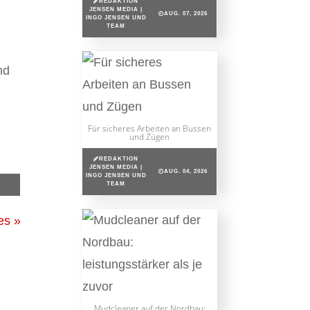
REDAKTION
JENSEN MEDIA |
AUG. 07, 2026
INGO JENSEN UND
TEAM
nd
Für sicheres Arbeiten an Bussen
und Zügen
REDAKTION
JENSEN MEDIA |
AUG. 04, 2026
INGO JENSEN UND
TEAM
es »
Mudcleaner auf der Nordbau: