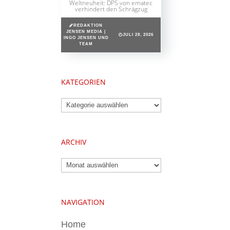
Weltneuheit: DPS von ematec
verhindert den Schrägzug
REDAKTION
JENSEN MEDIA |
JULI 28, 2026
INGO JENSEN UND
TEAM
KATEGORIEN
Kategorien
ARCHIV
Archiv
NAVIGATION
Home