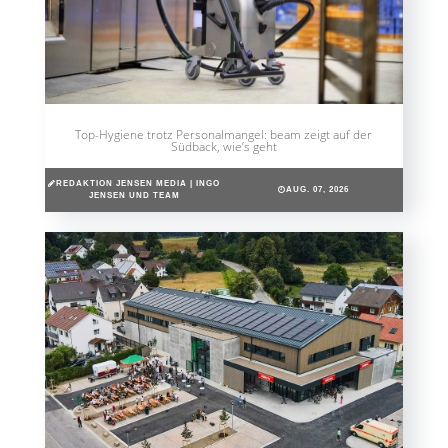
Top-Hygiene trotz Personalmangel: beam zeigt auf der
Südback, wie’s geht
REDAKTION JENSEN MEDIA | INGO
AUG. 07, 2026
JENSEN UND TEAM