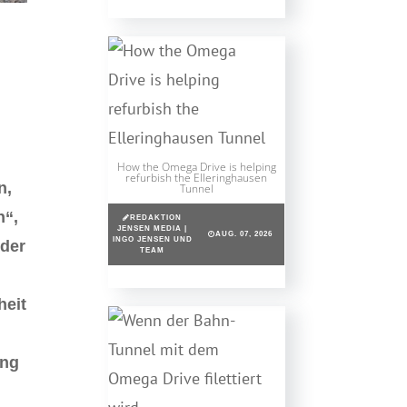
How the Omega Drive is helping
refurbish the Elleringhausen
n,
Tunnel
n“,
REDAKTION
JENSEN MEDIA |
AUG. 07, 2026
INGO JENSEN UND
 der
TEAM
e
heit
ung