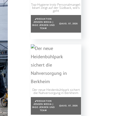
Top-Hygiene trotz Personalmangel:
beam zeigt auf der Südback, wie’s
geht
REDAKTION
JENSEN MEDIA |
AUG. 07, 2026
INGO JENSEN UND
TEAM
Der neue Heidenbühlpark sichert
die Nahversorgung in Berkheim
REDAKTION
JENSEN MEDIA |
AUG. 07, 2026
INGO JENSEN UND
TEAM