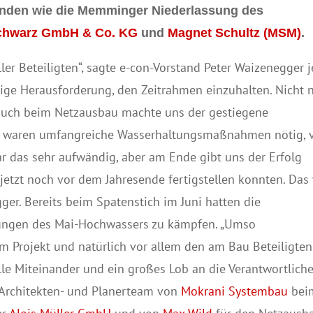
nden wie die Memminger Niederlassung des
chwarz GmbH & Co. KG
und
Magnet Schultz (MSM)
.
ller Beteiligten“, sagte e-con-Vorstand Peter Waizenegger j
esige Herausforderung, den Zeitrahmen einzuhalten. Nicht 
 auch beim Netzausbau machte uns der gestiegene
Es waren umfangreiche Wasserhaltungsmaßnahmen nötig, 
 das sehr aufwändig, aber am Ende gibt uns der Erfolg
t jetzt noch vor dem Jahresende fertigstellen konnten. Das
ger. Bereits beim Spatenstich im Juni hatten die
gungen des Mai-Hochwassers zu kämpfen. „Umso
am Projekt und natürlich vor allem den am Bau Beteiligten
olle Miteinander und ein großes Lob an die Verantwortlich
 Architekten- und Planerteam von
Mokrani Systembau
bei