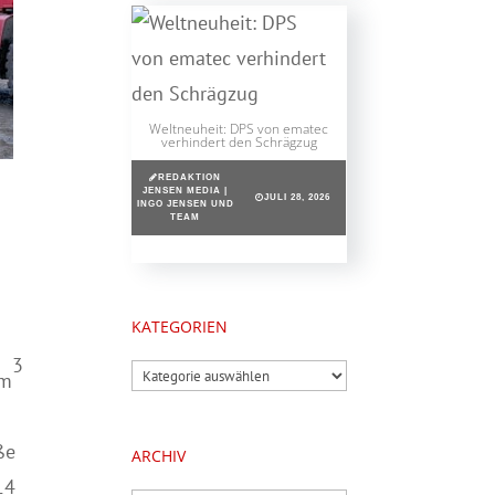
Weltneuheit: DPS von ematec
verhindert den Schrägzug
REDAKTION
JENSEN MEDIA |
JULI 28, 2026
INGO JENSEN UND
TEAM
KATEGORIEN
3
Kategorien
 m
ße
ARCHIV
14