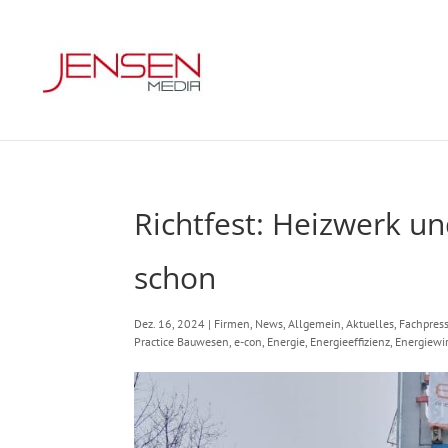
Richtfest: Heizwerk u
schon
Dez. 16, 2024
|
Firmen
,
News
,
Allgemein
,
Aktuelles
,
Fachpres
Practice Bauwesen
,
e-con
,
Energie
,
Energieeffizienz
,
Energiewir