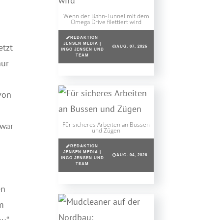
Wenn der Bahn-Tunnel mit dem
Omega Drive filettiert wird
REDAKTION
JENSEN MEDIA |
etzt
AUG. 07, 2026
INGO JENSEN UND
TEAM
nur
von
Für sicheres Arbeiten an Bussen
 war
und Zügen
REDAKTION
JENSEN MEDIA |
AUG. 04, 2026
INGO JENSEN UND
TEAM
en
m