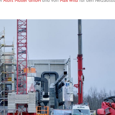
er
Alois Müller GmbH
und von
Max Wild
für den Netzausba