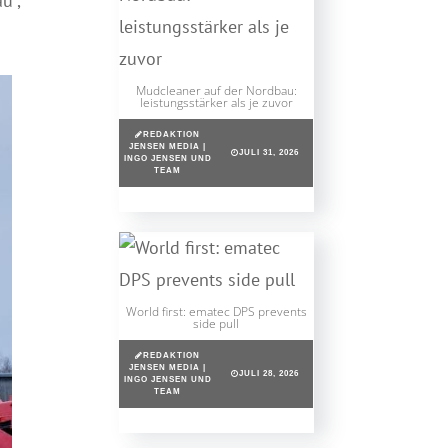
u“,
Mudcleaner auf der Nordbau:
leistungsstärker als je zuvor
REDAKTION
JENSEN MEDIA |
JULI 31, 2026
INGO JENSEN UND
TEAM
World first: ematec DPS prevents
side pull
REDAKTION
JENSEN MEDIA |
JULI 28, 2026
INGO JENSEN UND
TEAM