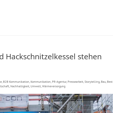
nd Hackschnitzelkessel stehen
se
,
B2B Kommunikation
,
Kommunikation
,
PR-Agentur
,
Pressearbeit
,
Storytelling
,
Bau
,
Best
tschaft
,
Nachhaltigkeit
,
Umwelt
,
Wärmeversorgung