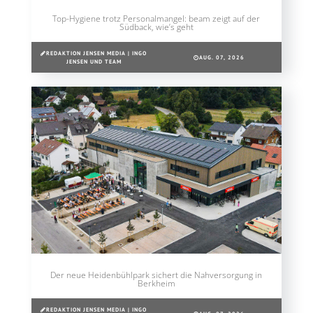
Top-Hygiene trotz Personalmangel: beam zeigt auf der
Südback, wie’s geht
REDAKTION JENSEN MEDIA | INGO
AUG. 07, 2026
JENSEN UND TEAM
Der neue Heidenbühlpark sichert die Nahversorgung in
Berkheim
REDAKTION JENSEN MEDIA | INGO