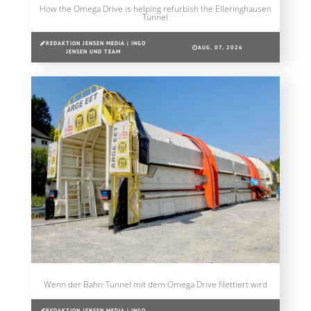
How the Omega Drive is helping refurbish the Elleringhausen
Tunnel
REDAKTION JENSEN MEDIA | INGO
AUG. 07, 2026
JENSEN UND TEAM
Wenn der Bahn-Tunnel mit dem Omega Drive filettiert wird
REDAKTION JENSEN MEDIA | INGO