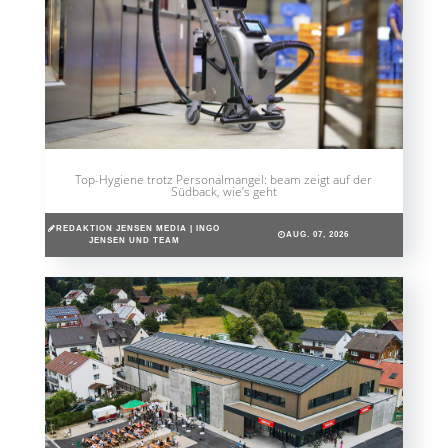
Top-Hygiene trotz Personalmangel: beam zeigt auf der
Südback, wie’s geht
REDAKTION JENSEN MEDIA | INGO
AUG. 07, 2026
JENSEN UND TEAM