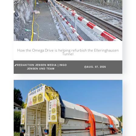
How the Omega Drive is helping refurbish the Elleringhausen
Tunnel
REDAKTION JENSEN MEDIA | INGO
AUG. 07, 2026
JENSEN UND TEAM