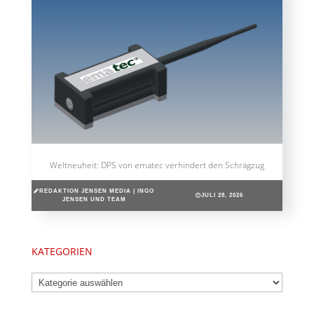
Weltneuheit: DPS von ematec verhindert den Schrägzug
REDAKTION JENSEN MEDIA | INGO
JULI 28, 2026
JENSEN UND TEAM
KATEGORIEN
Kategorien