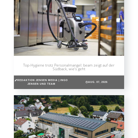
Top-Hygiene trotz Personalmangel: beam zeigt auf der
Südback, wie’s geht
REDAKTION JENSEN MEDIA | INGO
AUG. 07, 2026
JENSEN UND TEAM