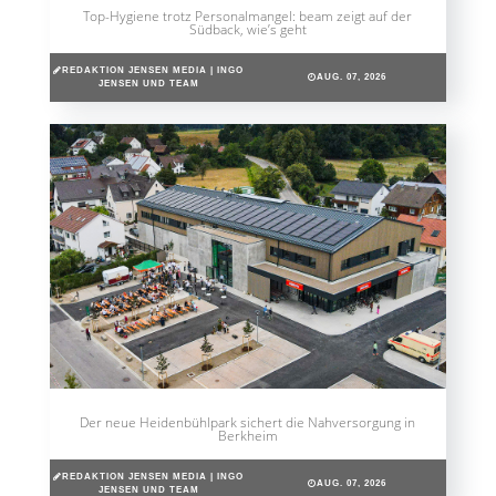
Top-Hygiene trotz Personalmangel: beam zeigt auf der
Südback, wie’s geht
REDAKTION JENSEN MEDIA | INGO
AUG. 07, 2026
JENSEN UND TEAM
Der neue Heidenbühlpark sichert die Nahversorgung in
Berkheim
REDAKTION JENSEN MEDIA | INGO
AUG. 07, 2026
JENSEN UND TEAM