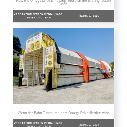
How the Omega Drive is helping refurbish the Elleringhausen
Tunnel
REDAKTION JENSEN MEDIA | INGO
AUG. 07, 2026
JENSEN UND TEAM
Wenn der Bahn-Tunnel mit dem Omega Drive filettiert wird
REDAKTION JENSEN MEDIA | INGO
AUG. 07, 2026
JENSEN UND TEAM