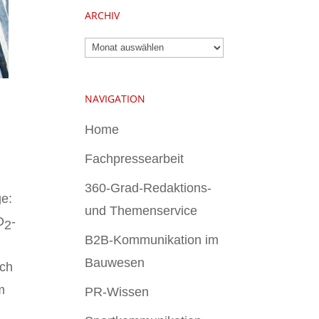
ARCHIV
Archiv
NAVIGATION
Home
Fachpressearbeit
360-Grad-Redaktions-
ge:
und Themenservice
O
-
2
B2B-Kommunikation im
Bauwesen
sch
m
PR-Wissen