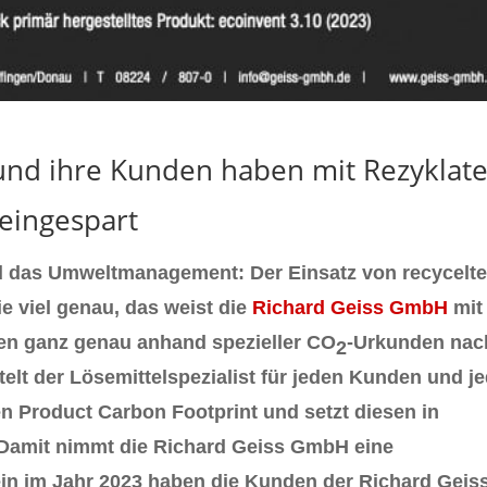
und ihre Kunden haben mit Rezyklat
eingespart
d das Umweltmanagement: Der Einsatz von recycelt
ie viel genau, das weist die
Richard Geiss GmbH
mit
den ganz genau anhand spezieller CO
-Urkunden nac
2
ttelt der Lösemittelspezialist für jeden Kunden und j
en Product Carbon Footprint und setzt diesen in
. Damit nimmt die Richard Geiss GmbH eine
Allein im Jahr 2023 haben die Kunden der Richard Geis