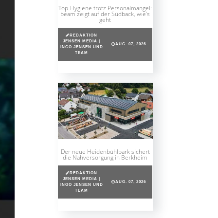
Top-Hygiene trotz Personalmangel:
beam zeigt auf der Südback, wie’s
geht
REDAKTION
JENSEN MEDIA |
AUG. 07, 2026
INGO JENSEN UND
TEAM
Der neue Heidenbühlpark sichert
die Nahversorgung in Berkheim
REDAKTION
JENSEN MEDIA |
AUG. 07, 2026
INGO JENSEN UND
TEAM