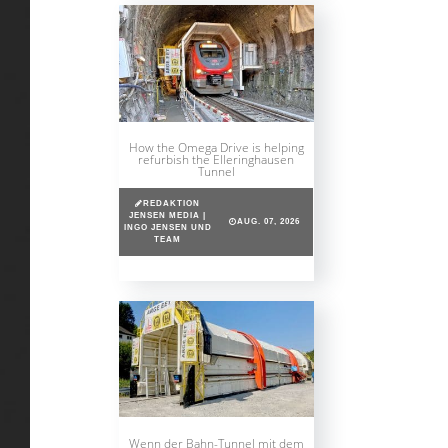
How the Omega Drive is helping
refurbish the Elleringhausen
Tunnel
REDAKTION
JENSEN MEDIA |
AUG. 07, 2026
INGO JENSEN UND
TEAM
Wenn der Bahn-Tunnel mit dem