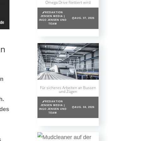
Omega Drive filettiert wird
REDAKTION
JENSEN MEDIA |
AUG. 07, 2026
INGO JENSEN UND
TEAM
en
en
Für sicheres Arbeiten an Bussen
und Zügen
h.
REDAKTION
JENSEN MEDIA |
AUG. 04, 2026
edes
INGO JENSEN UND
TEAM
s