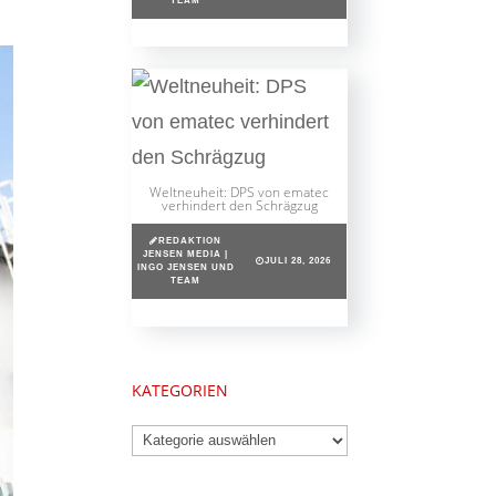
TEAM
Weltneuheit: DPS von ematec
verhindert den Schrägzug
REDAKTION
JENSEN MEDIA |
JULI 28, 2026
INGO JENSEN UND
TEAM
KATEGORIEN
Kategorien