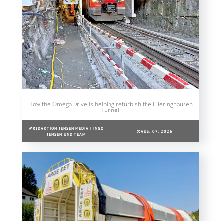
How the Omega Drive is helping refurbish the Elleringhausen
Tunnel
REDAKTION JENSEN MEDIA | INGO
AUG. 07, 2026
JENSEN UND TEAM