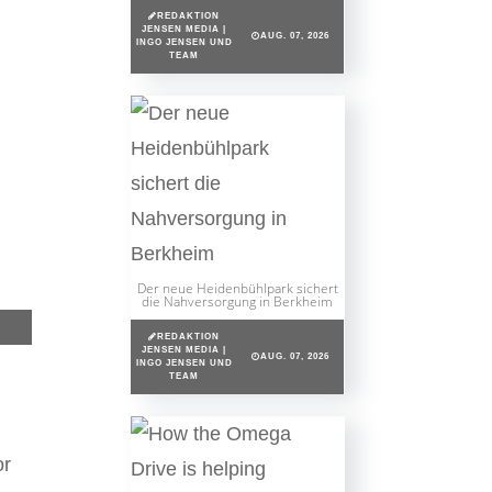
REDAKTION
JENSEN MEDIA |
AUG. 07, 2026
INGO JENSEN UND
TEAM
Der neue Heidenbühlpark sichert
die Nahversorgung in Berkheim
REDAKTION
JENSEN MEDIA |
AUG. 07, 2026
INGO JENSEN UND
TEAM
or