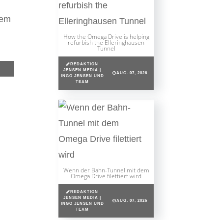
dem
How the Omega Drive is helping
refurbish the Elleringhausen
Tunnel
REDAKTION
JENSEN MEDIA |
AUG. 07, 2026
INGO JENSEN UND
TEAM
Wenn der Bahn-Tunnel mit dem
Omega Drive filettiert wird
REDAKTION
JENSEN MEDIA |
AUG. 07, 2026
INGO JENSEN UND
TEAM