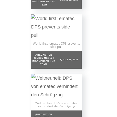
JULI 31, 2026
INGO JENSEN UND
TEAM
World first: ematec DPS prevents
side pull
REDAKTION
JENSEN MEDIA |
JULI 28, 2026
INGO JENSEN UND
TEAM
Weltneuheit: DPS von ematec
verhindert den Schrägzug
REDAKTION