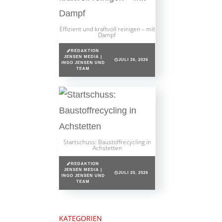
Effizient und kraftvoll reinigen – mit
Dampf
REDAKTION
JENSEN MEDIA |
JULI 26, 2026
INGO JENSEN UND
TEAM
Startschuss: Baustoffrecycling in
Achstetten
REDAKTION
JENSEN MEDIA |
JULI 20, 2026
INGO JENSEN UND
TEAM
KATEGORIEN