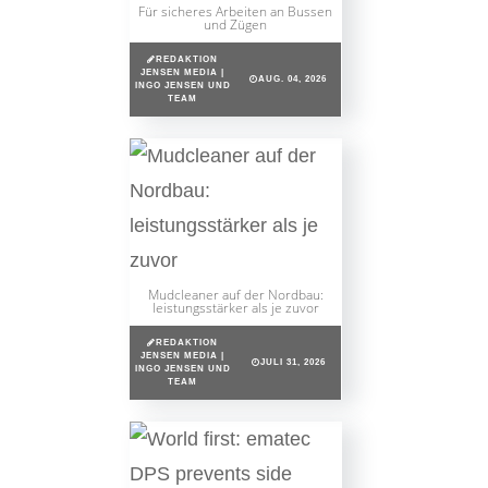
Für sicheres Arbeiten an Bussen
und Zügen
REDAKTION
JENSEN MEDIA |
AUG. 04, 2026
INGO JENSEN UND
TEAM
Mudcleaner auf der Nordbau:
leistungsstärker als je zuvor
REDAKTION
JENSEN MEDIA |
JULI 31, 2026
INGO JENSEN UND
TEAM