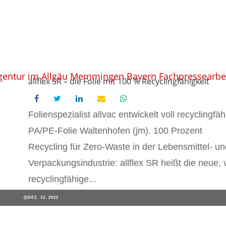
allflex SR – die Folie mit 100 % Recyclingfähigkeit
Folienspezialist allvac entwickelt voll recyclingfäh
PA/PE-Folie Waltenhofen (jm). 100 Prozent
Recycling für Zero-Waste in der Lebensmittel- un
Verpackungsindustrie: allflex SR heißt die neue, v
recyclingfähige...
DEZ. 12, 2022