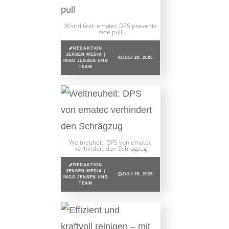
World first: ematec DPS prevents
side pull
REDAKTION
JENSEN MEDIA |
JULI 28, 2026
INGO JENSEN UND
TEAM
Weltneuheit: DPS von ematec
verhindert den Schrägzug
REDAKTION
JENSEN MEDIA |
JULI 28, 2026
INGO JENSEN UND
TEAM