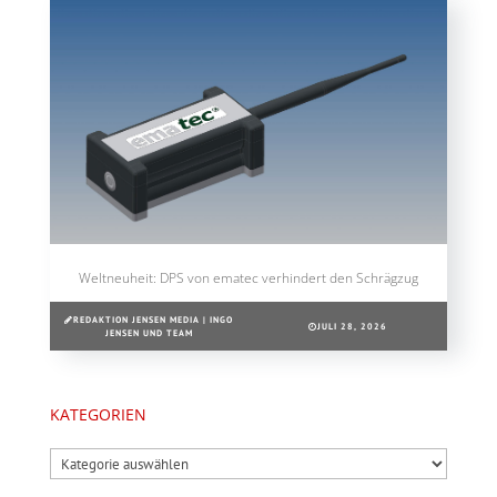
Weltneuheit: DPS von ematec verhindert den Schrägzug
REDAKTION JENSEN MEDIA | INGO
JULI 28, 2026
JENSEN UND TEAM
KATEGORIEN
Kategorien