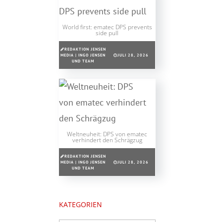
World first: ematec DPS prevents
side pull
REDAKTION JENSEN
MEDIA | INGO JENSEN
JULI 28, 2026
UND TEAM
Weltneuheit: DPS von ematec
verhindert den Schrägzug
REDAKTION JENSEN
MEDIA | INGO JENSEN
JULI 28, 2026
UND TEAM
KATEGORIEN