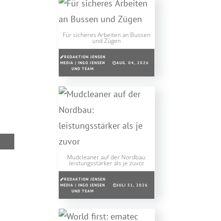
Für sicheres Arbeiten an Bussen
und Zügen
REDAKTION JENSEN
MEDIA | INGO JENSEN
AUG. 04, 2026
UND TEAM
Mudcleaner auf der Nordbau:
leistungsstärker als je zuvor
REDAKTION JENSEN
MEDIA | INGO JENSEN
JULI 31, 2026
UND TEAM