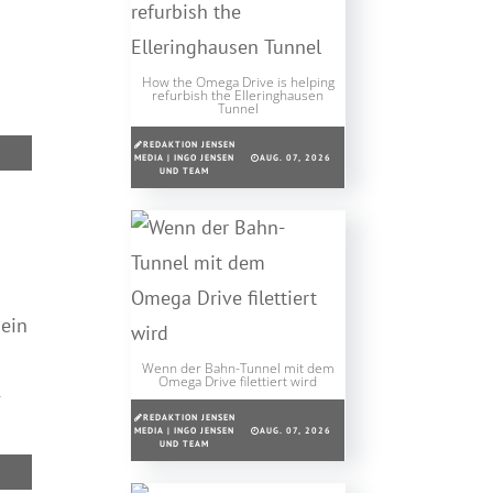
How the Omega Drive is helping
refurbish the Elleringhausen
Tunnel
REDAKTION JENSEN
MEDIA | INGO JENSEN
AUG. 07, 2026
UND TEAM
 ein
Wenn der Bahn-Tunnel mit dem
Omega Drive filettiert wird
-
REDAKTION JENSEN
MEDIA | INGO JENSEN
AUG. 07, 2026
UND TEAM