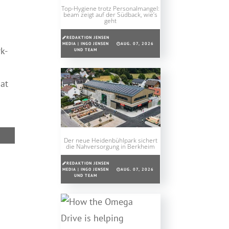
Top-Hygiene trotz Personalmangel:
beam zeigt auf der Südback, wie’s
geht
REDAKTION JENSEN
MEDIA | INGO JENSEN
AUG. 07, 2026
k-
UND TEAM
at
Der neue Heidenbühlpark sichert
die Nahversorgung in Berkheim
REDAKTION JENSEN
MEDIA | INGO JENSEN
AUG. 07, 2026
UND TEAM