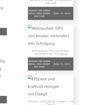
World first: ematec DPS prevents
side pull
).
REDAKTION JENSEN
MEDIA | INGO JENSEN
JULI 28, 2026
UND TEAM
Weltneuheit: DPS von ematec
verhindert den Schrägzug
dig
REDAKTION JENSEN
MEDIA | INGO JENSEN
JULI 28, 2026
UND TEAM
g
t
Effizient und kraftvoll reinigen – mit
Dampf