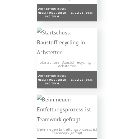
REDAKTION JENSEN
MEDIA | INGO JENSEN
JULI 26, 2026
UND TEAM
Startschuss: Baustoffrecycling in
Achstetten
REDAKTION JENSEN
MEDIA | INGO JENSEN
JULI 20, 2026
UND TEAM
Beim neuen Entfettungsprozess ist
Teamwork gefragt