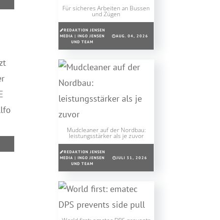
Für sicheres Arbeiten an Bussen
und Zügen
REDAKTION JENSEN
MEDIA | INGO JENSEN
AUG. 04, 2026
UND TEAM
zt
er
E
lfo
Mudcleaner auf der Nordbau:
leistungsstärker als je zuvor
REDAKTION JENSEN
MEDIA | INGO JENSEN
JULI 31, 2026
UND TEAM