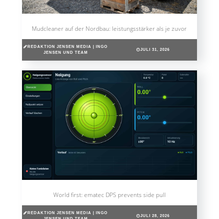
Mudcleaner auf der Nordbau: leistungsstärker als je zuvor
REDAKTION JENSEN MEDIA | INGO
JULI 31, 2026
JENSEN UND TEAM
World first: ematec DPS prevents side pull
REDAKTION JENSEN MEDIA | INGO
JULI 28, 2026
JENSEN UND TEAM