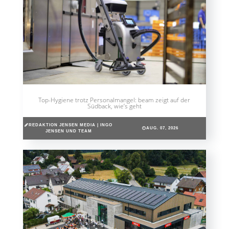
Top-Hygiene trotz Personalmangel: beam zeigt auf der
Südback, wie’s geht
REDAKTION JENSEN MEDIA | INGO
AUG. 07, 2026
JENSEN UND TEAM