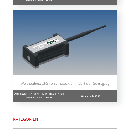
Weltneuheit: DPS von ematec verhindert den Schrägzug
REDAKTION JENSEN MEDIA | INGO
JULI 28, 2026
JENSEN UND TEAM
KATEGORIEN