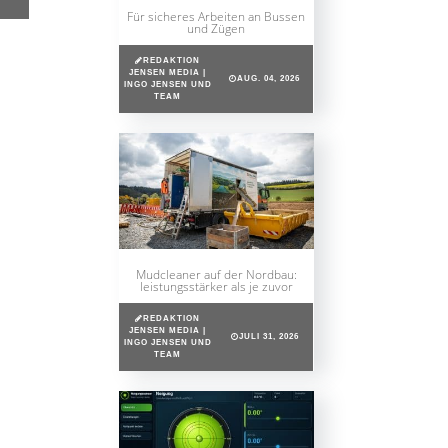
Für sicheres Arbeiten an Bussen
und Zügen
REDAKTION
JENSEN MEDIA |
AUG. 04, 2026
INGO JENSEN UND
TEAM
Mudcleaner auf der Nordbau:
leistungsstärker als je zuvor
REDAKTION
JENSEN MEDIA |
JULI 31, 2026
INGO JENSEN UND
TEAM