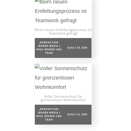
Beim neuen Entfettungsprozess ist
Teamwork gefragt
REDAKTION
JENSEN MEDIA |
JULI 20, 2026
INGO JENSEN UND
TEAM
Voller Sonnenschutz für
grenzenlosen Wohnkomfort
REDAKTION
JENSEN MEDIA |
JULI 14, 2026
INGO JENSEN UND
TEAM