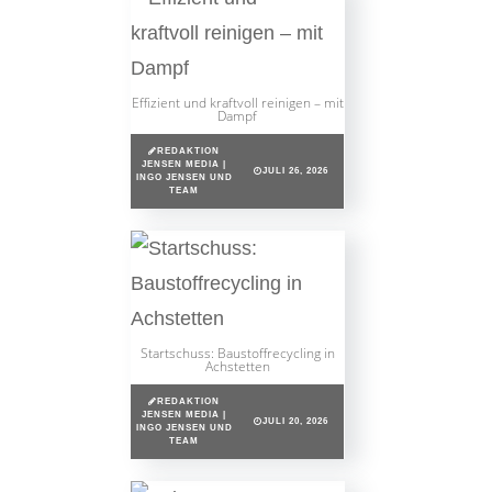
Effizient und kraftvoll reinigen – mit
Dampf
REDAKTION
JENSEN MEDIA |
JULI 26, 2026
INGO JENSEN UND
TEAM
Startschuss: Baustoffrecycling in
Achstetten
REDAKTION
JENSEN MEDIA |
JULI 20, 2026
INGO JENSEN UND
TEAM