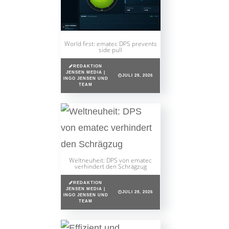
World first: ematec DPS prevents
side pull
REDAKTION
JENSEN MEDIA |
JULI 28, 2026
INGO JENSEN UND
TEAM
Weltneuheit: DPS von ematec
verhindert den Schrägzug
REDAKTION
JENSEN MEDIA |
JULI 28, 2026
INGO JENSEN UND
TEAM