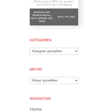
Weltneuheit: DPS von ematec
verhindert den Schrägzug
REDAKTION
JENSEN MEDIA |
JULI 28, 2026
INGO JENSEN UND
TEAM
KATEGORIEN
Kategorien
ARCHIV
Archiv
NAVIGATION
Home