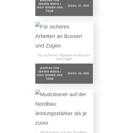
REDAKTION
JENSEN MEDIA |
AUG. 07, 2026
INGO JENSEN UND
TEAM
Für sicheres Arbeiten an Bussen
und Zügen
REDAKTION
JENSEN MEDIA |
AUG. 04, 2026
INGO JENSEN UND
TEAM
Mudcleaner auf der Nordbau: