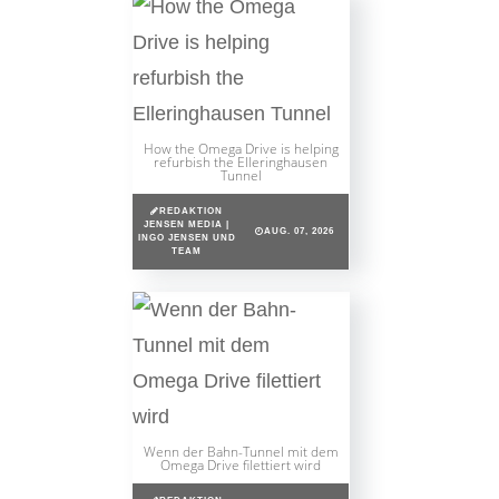
How the Omega Drive is helping
refurbish the Elleringhausen
Tunnel
REDAKTION
JENSEN MEDIA |
AUG. 07, 2026
INGO JENSEN UND
TEAM
Wenn der Bahn-Tunnel mit dem
Omega Drive filettiert wird