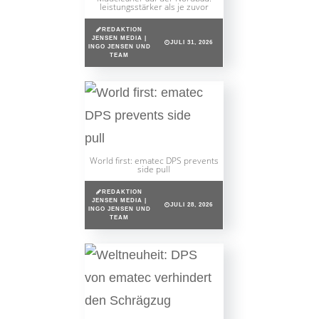
leistungsstärker als je zuvor
REDAKTION
JENSEN MEDIA |
JULI 31, 2026
INGO JENSEN UND
TEAM
World first: ematec DPS prevents
side pull
REDAKTION
JENSEN MEDIA |
JULI 28, 2026
INGO JENSEN UND
TEAM