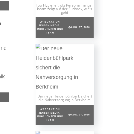
Top-Hygiene trotz Personalmangel:
beam zeigt auf der Südback, wie’s
geht
n
REDAKTION
JENSEN MEDIA |
AUG. 07, 2026
INGO JENSEN UND
TEAM
und
ik
Der neue Heidenbühlpark sichert
die Nahversorgung in Berkheim
REDAKTION
JENSEN MEDIA |
AUG. 07, 2026
INGO JENSEN UND
TEAM