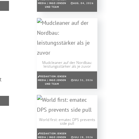
MEDIA | INGO JENSEN
AUG. 04, 2026
UND TEAM
Mudcleaner auf der Nordbau:
leistungsstärker als je zuvor
REDAKTION JENSEN
t
MEDIA | INGO JENSEN
JULI 31, 2026
UND TEAM
World first: ematec DPS prevents
side pull
REDAKTION JENSEN
MEDIA | INGO JENSEN
JULI 28, 2026