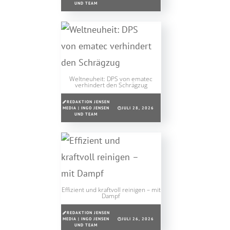
UND TEAM
Weltneuheit: DPS von ematec
verhindert den Schrägzug
REDAKTION JENSEN
MEDIA | INGO JENSEN
JULI 28, 2026
UND TEAM
Effizient und kraftvoll reinigen – mit
Dampf
REDAKTION JENSEN
MEDIA | INGO JENSEN
JULI 26, 2026
UND TEAM