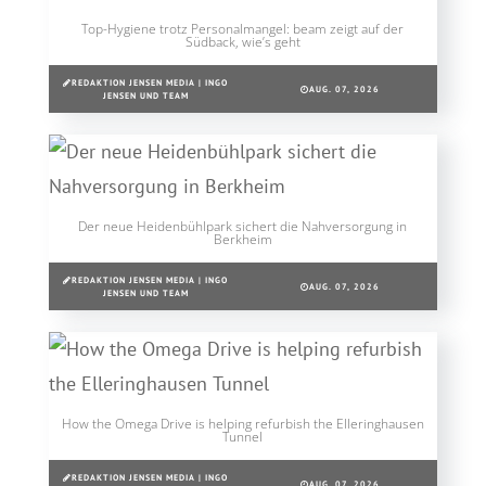
Top-Hygiene trotz Personalmangel: beam zeigt auf der
Südback, wie’s geht
REDAKTION JENSEN MEDIA | INGO
AUG. 07, 2026
JENSEN UND TEAM
Der neue Heidenbühlpark sichert die Nahversorgung in
Berkheim
REDAKTION JENSEN MEDIA | INGO
AUG. 07, 2026
JENSEN UND TEAM
How the Omega Drive is helping refurbish the Elleringhausen
Tunnel
REDAKTION JENSEN MEDIA | INGO
AUG. 07, 2026