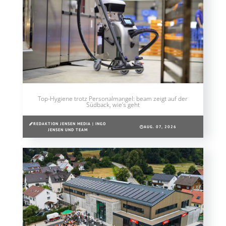
Top-Hygiene trotz Personalmangel: beam zeigt auf der
Südback, wie’s geht
REDAKTION JENSEN MEDIA | INGO
AUG. 07, 2026
JENSEN UND TEAM