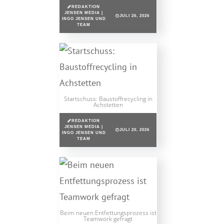
REDAKTION
JENSEN MEDIA |
JULI 26, 2026
INGO JENSEN UND
TEAM
Startschuss: Baustoffrecycling in
Achstetten
REDAKTION
JENSEN MEDIA |
JULI 20, 2026
INGO JENSEN UND
TEAM
Beim neuen Entfettungsprozess ist
Teamwork gefragt