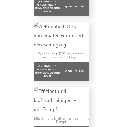
REDAKTION
JENSEN MEDIA |
JULI 28, 2026
INGO JENSEN UND
TEAM
Weltneuheit: DPS von ematec
verhindert den Schrägzug
REDAKTION
JENSEN MEDIA |
JULI 28, 2026
INGO JENSEN UND
TEAM
Effizient und kraftvoll reinigen – mit
Dampf