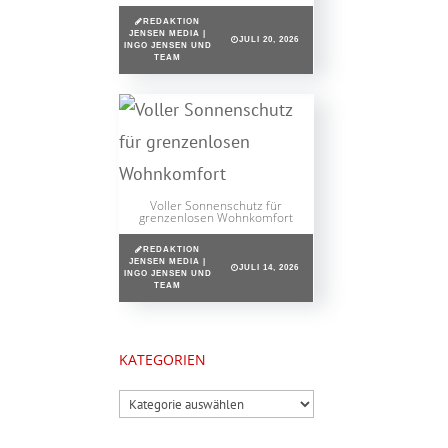
REDAKTION
JENSEN MEDIA |
JULI 20, 2026
INGO JENSEN UND
TEAM
Voller Sonnenschutz für
grenzenlosen Wohnkomfort
REDAKTION
JENSEN MEDIA |
JULI 14, 2026
INGO JENSEN UND
TEAM
KATEGORIEN
Kategorien