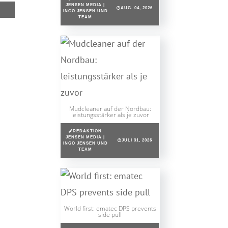
JENSEN MEDIA |
AUG. 04, 2026
INGO JENSEN UND
TEAM
Mudcleaner auf der Nordbau:
leistungsstärker als je zuvor
REDAKTION
JENSEN MEDIA |
JULI 31, 2026
INGO JENSEN UND
TEAM
World first: ematec DPS prevents
side pull