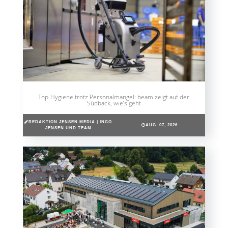
Top-Hygiene trotz Personalmangel: beam zeigt auf der
Südback, wie’s geht
REDAKTION JENSEN MEDIA | INGO
AUG. 07, 2026
JENSEN UND TEAM