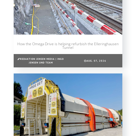
How the Omega Drive is helping refurbish the Elleringhausen
Tunnel
REDAKTION JENSEN MEDIA | INGO
AUG. 07, 2026
JENSEN UND TEAM