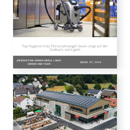
Top-Hygiene trotz Personalmangel: beam zeigt auf der
Südback, wie’s geht
REDAKTION JENSEN MEDIA | INGO
AUG. 07, 2026
JENSEN UND TEAM