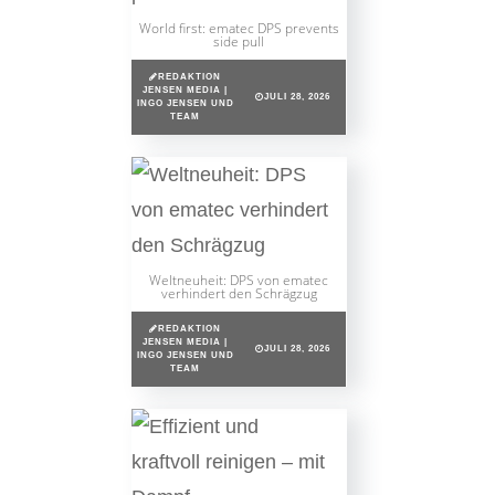
World first: ematec DPS prevents
side pull
REDAKTION
JENSEN MEDIA |
JULI 28, 2026
INGO JENSEN UND
TEAM
Weltneuheit: DPS von ematec
verhindert den Schrägzug
REDAKTION
JENSEN MEDIA |
JULI 28, 2026
INGO JENSEN UND
TEAM