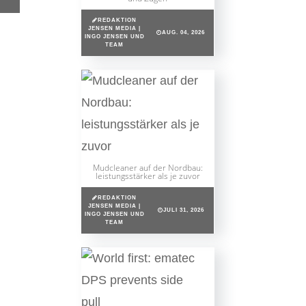
REDAKTION
JENSEN MEDIA |
AUG. 04, 2026
INGO JENSEN UND
TEAM
Mudcleaner auf der Nordbau:
leistungsstärker als je zuvor
REDAKTION
JENSEN MEDIA |
JULI 31, 2026
INGO JENSEN UND
TEAM