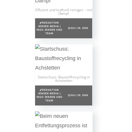
Effizient und kraftvoll reinigen – mit
Dampf
REDAKTION
JENSEN MEDIA |
JULI 26, 2026
INGO JENSEN UND
TEAM
Startschuss: Baustoffrecycling in
Achstetten
REDAKTION
JENSEN MEDIA |
JULI 20, 2026
INGO JENSEN UND
TEAM