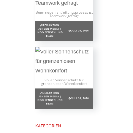
Beim neuen Entfettungsprozess ist
Teamwork gefragt
REDAKTION
JENSEN MEDIA |
JULI 20, 2026
INGO JENSEN UND
TEAM
Voller Sonnenschutz für
grenzenlosen Wohnkomfort
REDAKTION
JENSEN MEDIA |
JULI 14, 2026
INGO JENSEN UND
TEAM
KATEGORIEN