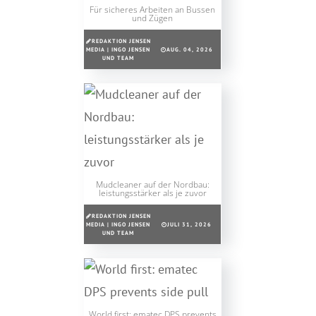
Für sicheres Arbeiten an Bussen
und Zügen
REDAKTION JENSEN
MEDIA | INGO JENSEN
AUG. 04, 2026
UND TEAM
Mudcleaner auf der Nordbau:
leistungsstärker als je zuvor
REDAKTION JENSEN
MEDIA | INGO JENSEN
JULI 31, 2026
UND TEAM
World first: ematec DPS prevents