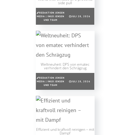
side pull
REDAKTION JENSEN
MEDIA | INGO JENSEN
JULI 28, 2026
UND TEAM
Weltneuheit: DPS von ematec
verhindert den Schrägzug
REDAKTION JENSEN
MEDIA | INGO JENSEN
JULI 28, 2026
UND TEAM
Effizient und kraftvoll reinigen – mit
Dampf