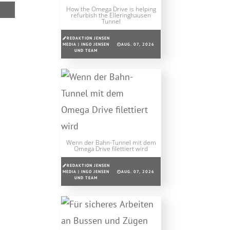
How the Omega Drive is helping
refurbish the Elleringhausen
Tunnel
REDAKTION JENSEN
MEDIA | INGO JENSEN
AUG. 07, 2026
UND TEAM
Wenn der Bahn-Tunnel mit dem
Omega Drive filettiert wird
REDAKTION JENSEN
MEDIA | INGO JENSEN
AUG. 07, 2026
UND TEAM