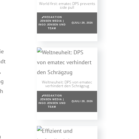
World first: ematec DPS prevents
side pull
REDAKTION
JENSEN MEDIA |
JULI 28, 2026
INGO JENSEN UND
TEAM
ie
adt
,
ng
Weltneuheit: DPS von ematec
verhindert den Schrägzug
ch
REDAKTION
JENSEN MEDIA |
JULI 28, 2026
INGO JENSEN UND
TEAM
h