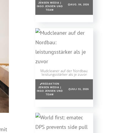
JENSEN MEDIA |
AUG. 04, 2026
INGO JENSEN UND
TEAM
Mudcleaner auf der Nordbau:
leistungsstärker als je zuvor
REDAKTION
JENSEN MEDIA |
JULI 31, 2026
INGO JENSEN UND
TEAM
mit