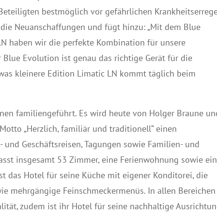
 Beteiligten bestmöglich vor gefährlichen Krankheitserrege
r die Neuanschaffungen und fügt hinzu: „Mit dem Blue
LN haben wir die perfekte Kombination für unsere
lue Evolution ist genau das richtige Gerät für die
was kleinere Edition Limatic LN kommt täglich beim
onen familiengeführt. Es wird heute von Holger Braune un
otto „Herzlich, familiär und traditionell“ einen
 und Geschäftsreisen, Tagungen sowie Familien- und
fasst insgesamt 53 Zimmer, eine Ferienwohnung sowie ei
t das Hotel für seine Küche mit eigener Konditorei, die
 wie mehrgängige Feinschmeckermenüs. In allen Bereichen
lität, zudem ist ihr Hotel für seine nachhaltige Ausrichtu