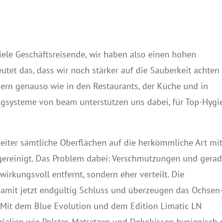
iele Geschäftsreisende, wir haben also einen hohen
utet das, dass wir noch stärker auf die Sauberkeit achten
rn genauso wie in den Restaurants, der Küche und in
gsysteme von beam unterstützen uns dabei, für Top-Hygi
eiter sämtliche Oberflächen auf die herkömmliche Art mi
gereinigt. Das Problem dabei: Verschmutzungen und gera
irkungsvoll entfernt, sondern eher verteilt. Die
it jetzt endgültig Schluss und überzeugen das Ochsen
 „Mit dem Blue Evolution und dem Edition Limatic LN
alien wie Polster, Matratzen und Dekokissen hygienisch r