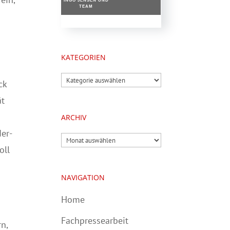
INGO JENSEN UND
TEAM
KATEGORIEN
Kategorien
ck
ät
ARCHIV
der-
Archiv
oll
NAVIGATION
Home
Fachpressearbeit
n,