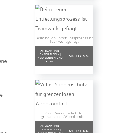
Beim neuen Entfettungsprozess ist
Teamwork gefragt
REDAKTION
JENSEN MEDIA |
JULI 20, 2026
INGO JENSEN UND
ene
TEAM
t
de
-
Voller Sonnenschutz für
grenzenlosen Wohnkomfort
REDAKTION
JENSEN MEDIA |
ein,
JULI 14, 2026