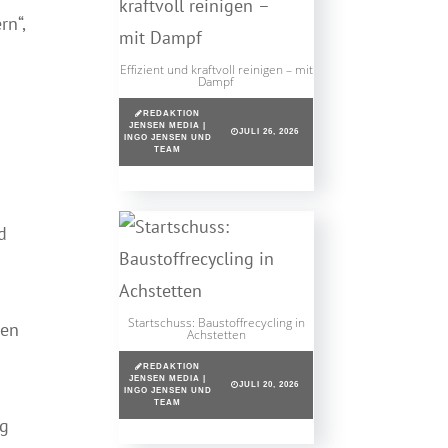
rn“,
Effizient und kraftvoll reinigen – mit
Dampf
REDAKTION
JENSEN MEDIA |
JULI 26, 2026
INGO JENSEN UND
TEAM
d
Startschuss: Baustoffrecycling in
nen
Achstetten
REDAKTION
JENSEN MEDIA |
JULI 20, 2026
INGO JENSEN UND
TEAM
ng