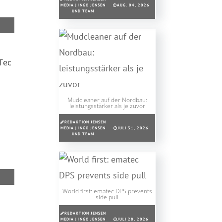
MEDIA | INGO JENSEN
AUG. 04, 2026
UND TEAM
Tec
Mudcleaner auf der Nordbau:
leistungsstärker als je zuvor
REDAKTION JENSEN
g
MEDIA | INGO JENSEN
JULI 31, 2026
UND TEAM
World first: ematec DPS prevents
side pull
REDAKTION JENSEN
MEDIA | INGO JENSEN
JULI 28, 2026