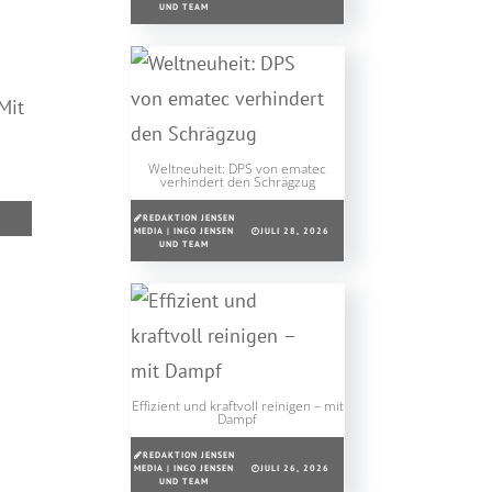
UND TEAM
Mit
Weltneuheit: DPS von ematec
verhindert den Schrägzug
REDAKTION JENSEN
MEDIA | INGO JENSEN
JULI 28, 2026
UND TEAM
Effizient und kraftvoll reinigen – mit
Dampf
REDAKTION JENSEN
MEDIA | INGO JENSEN
JULI 26, 2026
UND TEAM