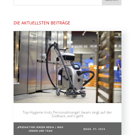
DIE AKTUELLSTEN BEITRÄGE
Top-Hygiene trotz Personalmangel: beam zeigt auf der
Südback, wie’s geht
REDAKTION JENSEN MEDIA | INGO
AUG. 07, 2026
JENSEN UND TEAM