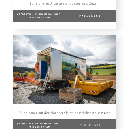
Für sicheres Arbeiten an Bussen und Zügen
REDAKTION JENSEN MEDIA | INGO
AUG. 04, 2026
JENSEN UND TEAM
Mudcleaner auf der Nordbau: leistungsstärker als je zuvor
REDAKTION JENSEN MEDIA | INGO
JULI 31, 2026
JENSEN UND TEAM