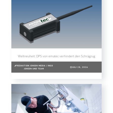
Weltneuheit: DPS von ematec verhindert den Schrägzug
REDAKTION JENSEN MEDIA | INGO
JULI 28, 2026
JENSEN UND TEAM