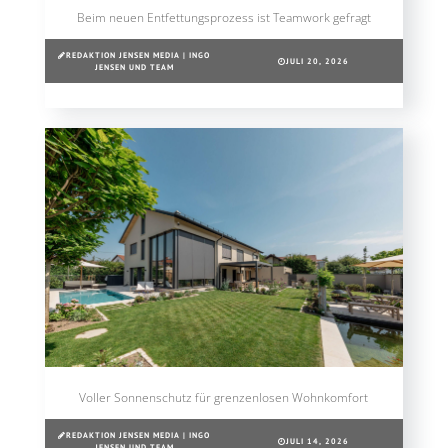
Beim neuen Entfettungsprozess ist Teamwork gefragt
REDAKTION JENSEN MEDIA | INGO
JULI 20, 2026
JENSEN UND TEAM
Voller Sonnenschutz für grenzenlosen Wohnkomfort
REDAKTION JENSEN MEDIA | INGO
JULI 14, 2026
JENSEN UND TEAM