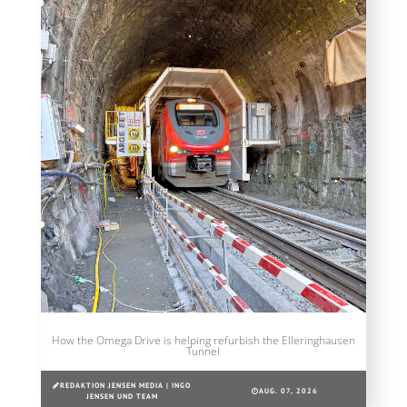
How the Omega Drive is helping refurbish the Elleringhausen
Tunnel
REDAKTION JENSEN MEDIA | INGO
AUG. 07, 2026
JENSEN UND TEAM