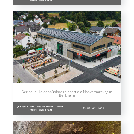
JENSEN UND TEAM
Der neue Heidenbühlpark sichert die Nahversorgung in
Berkheim
REDAKTION JENSEN MEDIA | INGO
AUG. 07, 2026
JENSEN UND TEAM