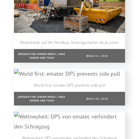
Mudcleaner auf der Nordbau: leistungsstärker als je zuvor
REDAKTION JENSEN MEDIA | INGO
JULI 31, 2026
JENSEN UND TEAM
World first: ematec DPS prevents side pull
REDAKTION JENSEN MEDIA | INGO
JULI 28, 2026
JENSEN UND TEAM
Weltneuheit: DPS von ematec verhindert den Schrägzug