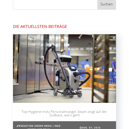
DIE AKTUELLSTEN BEITRÄGE
Top-Hygiene trotz Personalmangel: beam zeigt auf der
Südback, wie’s geht
REDAKTION JENSEN MEDIA | INGO
AUG. 07, 2026