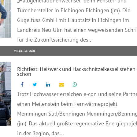
„Halbgenerationenwechsel“ beim Fenster- und
Türenhersteller in Elchingen Elchingen (jm). Die
Gugelfuss GmbH mit Hauptsitz in Elchingen im
Landkreis Neu-Ulm hat einen wegweisenden Schri
für die Zukunftssicherung des...
FEB. 19, 2025
Richtfest: Heizwerk und Hackschnitzelkessel stehen
schon
Trotz Hochwasser erreichen e-con und seine Partn
einen Meilenstein beim Fernwärmeprojekt
Memmingen Süd/Benningen Memmingen/Bennin
(jm). Das aktuell größte regenerative Energieproje
in der Region, das...