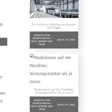
tt
Für sicheres Arbeiten an Bussen
und Zügen
REDAKTION
JENSEN MEDIA |
AUG. 04, 2026
INGO JENSEN UND
TEAM
er
Mudcleaner auf der Nordbau:
gen
leistungsstärker als je zuvor
kt
REDAKTION
JENSEN MEDIA |
JULI 31, 2026
INGO JENSEN UND
TEAM