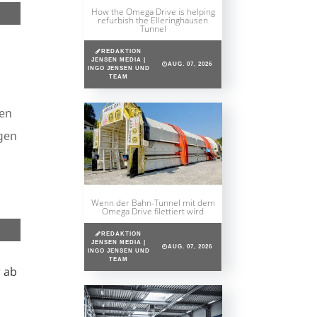
How the Omega Drive is helping
refurbish the Elleringhausen
Tunnel
REDAKTION
JENSEN MEDIA |
AUG. 07, 2026
INGO JENSEN UND
TEAM
en
gen
Wenn der Bahn-Tunnel mit dem
Omega Drive filettiert wird
REDAKTION
JENSEN MEDIA |
AUG. 07, 2026
INGO JENSEN UND
TEAM
r ab