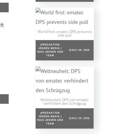
ft
World first: ematec DPS prevents
side pull
REDAKTION
JENSEN MEDIA |
JULI 28, 2026
INGO JENSEN UND
TEAM
Weltneuheit: DPS von ematec
verhindert den Schrägzug
REDAKTION
JENSEN MEDIA |
JULI 28, 2026
INGO JENSEN UND
TEAM