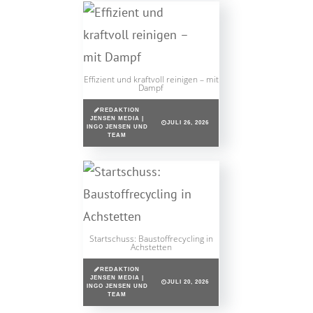
Effizient und kraftvoll reinigen – mit
Dampf
REDAKTION
JENSEN MEDIA |
JULI 26, 2026
INGO JENSEN UND
TEAM
Startschuss: Baustoffrecycling in
Achstetten
REDAKTION
JENSEN MEDIA |
JULI 20, 2026
INGO JENSEN UND
TEAM