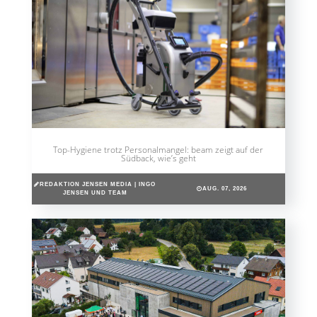
Top-Hygiene trotz Personalmangel: beam zeigt auf der
Südback, wie’s geht
REDAKTION JENSEN MEDIA | INGO
AUG. 07, 2026
JENSEN UND TEAM