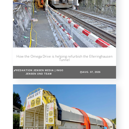
How the Omega Drive is helping refurbish the Elleringhausen
Tunnel
REDAKTION JENSEN MEDIA | INGO
AUG. 07, 2026
JENSEN UND TEAM