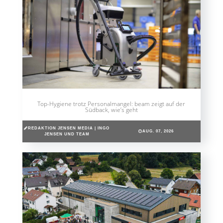
Top-Hygiene trotz Personalmangel: beam zeigt auf der
Südback, wie’s geht
REDAKTION JENSEN MEDIA | INGO
AUG. 07, 2026
JENSEN UND TEAM