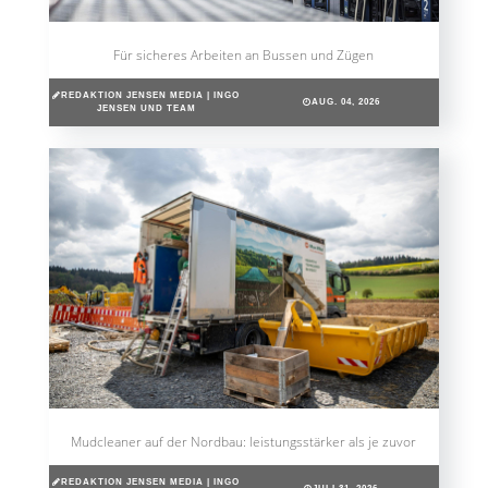
Für sicheres Arbeiten an Bussen und Zügen
REDAKTION JENSEN MEDIA | INGO
AUG. 04, 2026
JENSEN UND TEAM
Mudcleaner auf der Nordbau: leistungsstärker als je zuvor
REDAKTION JENSEN MEDIA | INGO