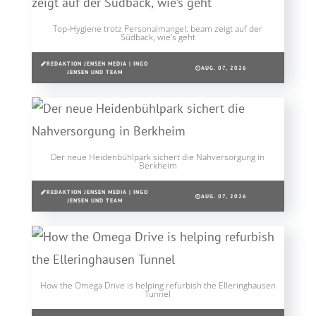
Top-Hygiene trotz Personalmangel: beam zeigt auf der
Südback, wie’s geht
REDAKTION JENSEN MEDIA | INGO
AUG. 07, 2026
JENSEN UND TEAM
Der neue Heidenbühlpark sichert die Nahversorgung in
Berkheim
REDAKTION JENSEN MEDIA | INGO
AUG. 07, 2026
JENSEN UND TEAM
How the Omega Drive is helping refurbish the Elleringhausen
Tunnel