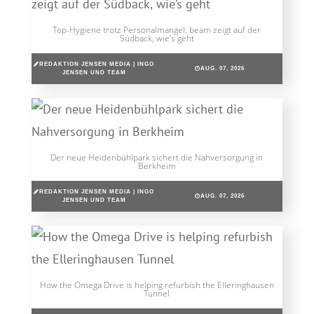
Top-Hygiene trotz Personalmangel: beam zeigt auf der
Südback, wie’s geht
REDAKTION JENSEN MEDIA | INGO
AUG. 07, 2026
JENSEN UND TEAM
Der neue Heidenbühlpark sichert die Nahversorgung in
Berkheim
REDAKTION JENSEN MEDIA | INGO
AUG. 07, 2026
JENSEN UND TEAM
How the Omega Drive is helping refurbish the Elleringhausen
Tunnel