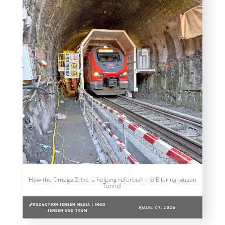
How the Omega Drive is helping refurbish the Elleringhausen
Tunnel
REDAKTION JENSEN MEDIA | INGO
AUG. 07, 2026
JENSEN UND TEAM