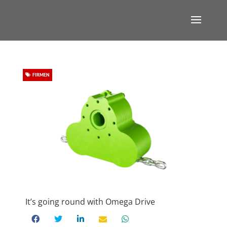
FIRMEN
It’s going round with Omega Drive