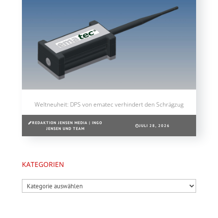
Weltneuheit: DPS von ematec verhindert den Schrägzug
REDAKTION JENSEN MEDIA | INGO
JULI 28, 2026
JENSEN UND TEAM
KATEGORIEN
Kategorien