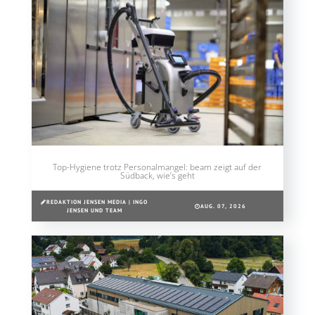
Top-Hygiene trotz Personalmangel: beam zeigt auf der
Südback, wie’s geht
REDAKTION JENSEN MEDIA | INGO
AUG. 07, 2026
JENSEN UND TEAM