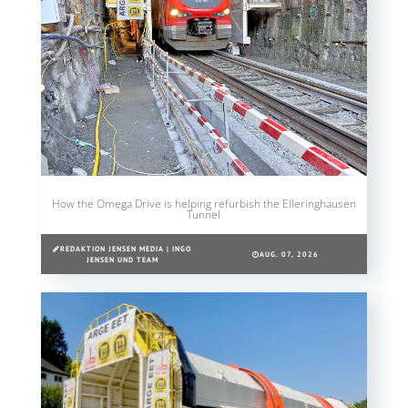
How the Omega Drive is helping refurbish the Elleringhausen
Tunnel
REDAKTION JENSEN MEDIA | INGO
AUG. 07, 2026
JENSEN UND TEAM