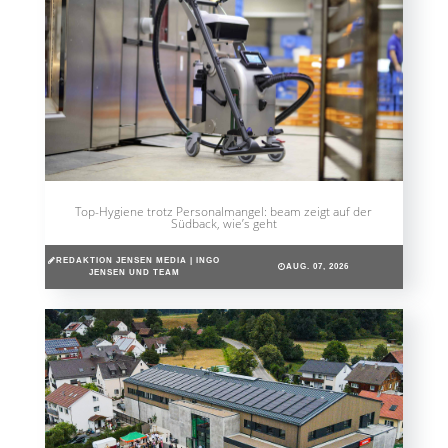
Top-Hygiene trotz Personalmangel: beam zeigt auf der
Südback, wie’s geht
REDAKTION JENSEN MEDIA | INGO
AUG. 07, 2026
JENSEN UND TEAM