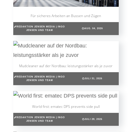
Für sicheres Arbeiten an Bussen und Zügen
REDAKTION JENSEN MEDIA | INGO
AUG. 04, 2026
JENSEN UND TEAM
Mudcleaner auf der Nordbau: leistungsstärker als je zuvor
REDAKTION JENSEN MEDIA | INGO
JULI 31, 2026
JENSEN UND TEAM
World first: ematec DPS prevents side pull
REDAKTION JENSEN MEDIA | INGO
JULI 28, 2026
JENSEN UND TEAM