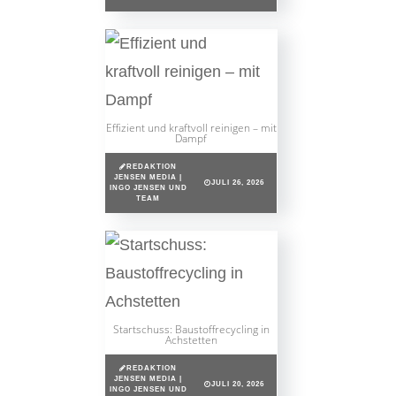
Effizient und kraftvoll reinigen – mit
Dampf
REDAKTION
JENSEN MEDIA |
JULI 26, 2026
INGO JENSEN UND
TEAM
Startschuss: Baustoffrecycling in
Achstetten
REDAKTION
JENSEN MEDIA |
JULI 20, 2026
INGO JENSEN UND