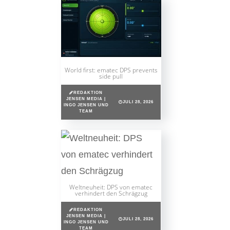
World first: ematec DPS prevents
side pull
REDAKTION
JENSEN MEDIA |
JULI 28, 2026
INGO JENSEN UND
TEAM
Weltneuheit: DPS von ematec
verhindert den Schrägzug
REDAKTION
JENSEN MEDIA |
JULI 28, 2026
INGO JENSEN UND
TEAM