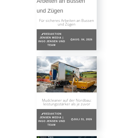
Für sicheres Arbeiten an Bussen
und Zügen
REDAKTION
JENSEN MEDIA |
AUG. 04, 2026
INGO JENSEN UND
TEAM
Mudcleaner auf der Nordbau:
leistungsstärker als je zuvor
REDAKTION
JENSEN MEDIA |
JULI 31, 2026
INGO JENSEN UND
TEAM