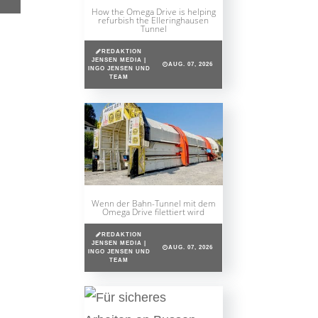
How the Omega Drive is helping
refurbish the Elleringhausen
Tunnel
REDAKTION
JENSEN MEDIA |
AUG. 07, 2026
INGO JENSEN UND
TEAM
Wenn der Bahn-Tunnel mit dem
Omega Drive filettiert wird
REDAKTION
JENSEN MEDIA |
AUG. 07, 2026
INGO JENSEN UND
TEAM