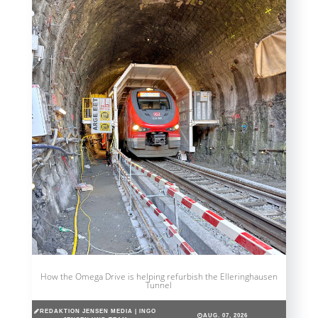
How the Omega Drive is helping refurbish the Elleringhausen
Tunnel
REDAKTION JENSEN MEDIA | INGO
AUG. 07, 2026