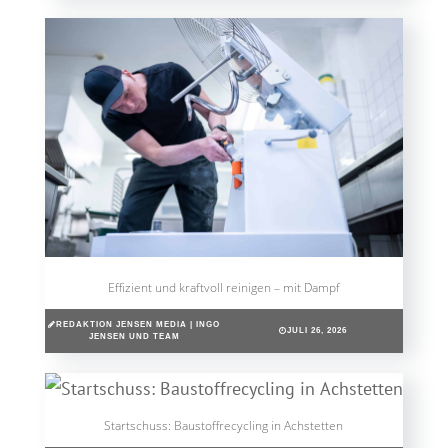
Effizient und kraftvoll reinigen – mit Dampf
REDAKTION JENSEN MEDIA | INGO
JULI 26, 2026
JENSEN UND TEAM
Startschuss: Baustoffrecycling in Achstetten